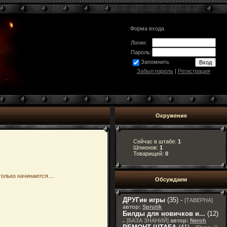
Форма входа
Логин:
Пароль:
Запомнить
Забыл пароль
|
Регистрация
Окружение
Сейчас в штабе:
1
Шпионов:
1
Товарищей:
0
олько начинаются....
Обсуждаем
ДРУГие игры
(35) -
[
ТАВЕРНА
]
автор:
Sprutik
Билды для новичков и...
(12)
-
[
БАЗА ЗНАНИЙ
]
автор:
Neroh