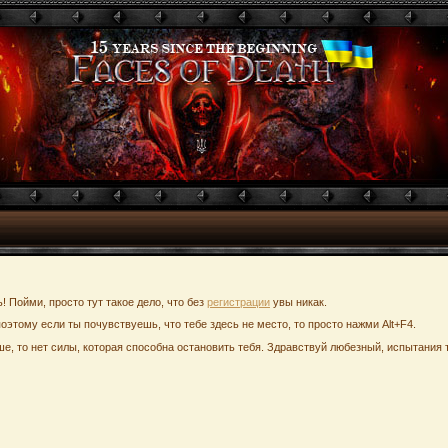
ь! Пойми, просто тут такое дело, что без
регистрации
увы никак.
поэтому если ты почувствуешь, что тебе здесь не место, то просто нажми Alt+F4.
е, то нет силы, которая способна остановить тебя. Здравствуй любезный, испытания т