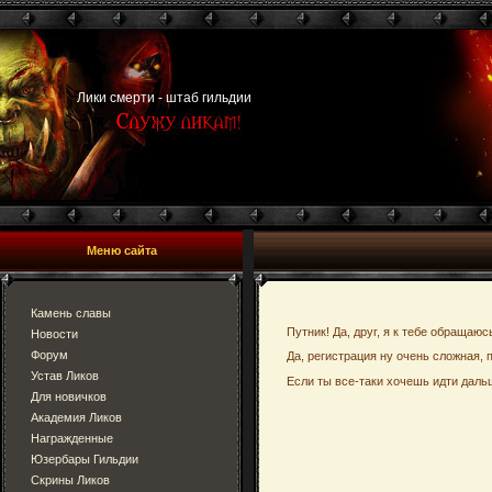
Лики смерти - штаб гильдии
Меню сайта
Камень славы
Путник! Да, друг, я к тебе обращаюс
Новости
Форум
Да, регистрация ну очень сложная, 
Устав Ликов
Если ты все-таки хочешь идти дальш
Для новичков
Академия Ликов
Награжденные
Юзербары Гильдии
Скрины Ликов