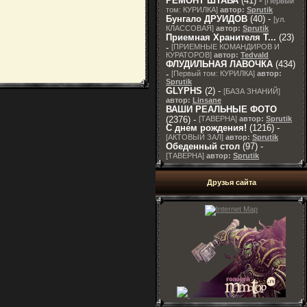
РЕМОНТ ШТАБА
(41) -
[
Первый
том: КУРИЛКА
]
автор:
Sprutik
Бунгало ДРУИДОВ
(40) -
[
ул.
КЛАССОВАЯ
]
автор:
Sprutik
Приемная Хранителя T...
(23)
-
[
ПРИЕМНЫЕ КОМАНДИРОВ И
КУРАТОРОВ
]
автор:
Tedvald
ФЛУДИЛЬНАЯ ЛАВОЧКА
(434)
-
[
Первый том: КУРИЛКА
]
автор:
Sprutik
GLYPHS
(2) -
[
БАЗА ЗНАНИЙ
]
автор:
Linsane
ВАШИ РЕАЛЬНЫЕ ФОТО
(2376) -
[
ТАВЕРНА
]
автор:
Sprutik
С днем рождения!
(1216) -
[
АКТОВЫЙ ЗАЛ
]
автор:
Sprutik
Обеденный стол
(97) -
[
ТАВЕРНА
]
автор:
Sprutik
Друзья сайта