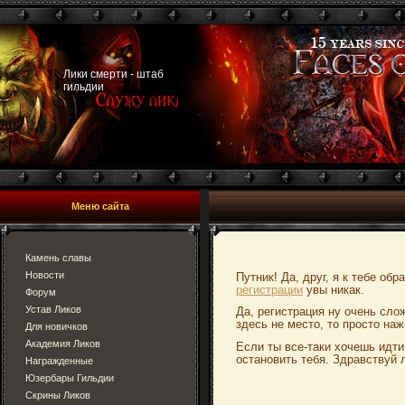
Лики смерти - штаб
гильдии
Меню сайта
Камень славы
Новости
Путник! Да, друг, я к тебе об
регистрации
увы никак.
Форум
Устав Ликов
Да, регистрация ну очень сло
здесь не место, то просто наж
Для новичков
Академия Ликов
Если ты все-таки хочешь идти
остановить тебя. Здравствуй 
Награжденные
Юзербары Гильдии
Скрины Ликов