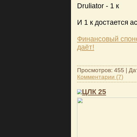
Druliator - 1 к
И 1 к достается а
Финансовый спонс
даёт!
Просмотров: 455 | Да
Комментарии (7)
ЦЛК 25