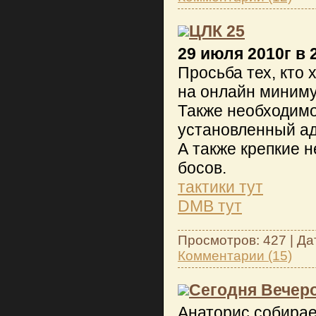
ЦЛК 25
29 июля 2010г в 
Просьба тех, кто 
на онлайн миниму
Также необходимо
установленный ад
А также крепкие н
босов.
тактики тут
DMB тут
Просмотров: 427 | Да
Комментарии (15)
Сегодня Вечер
Анаторис собирае