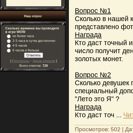
Вопрос №1
Наш опрос
Сколько в нашей 
представлено фот
Сколько времени вы проводите
в игре WOW
Награда
не более часа
2-3 часа в сутки достаточно
Кто даст точный 
4-5 часов
число получит де
6 часов и больше
золотых монет.
[
Результаты
·
Архив опросов
]
Всего ответов:
729
Вопрос №2
Сколько девушек 
специальный доп
"Лето это Я" ?
Награда
Кто даст точ
...
Чи
Просмотров: 502 | Да