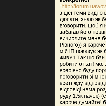
конкретно!"
"
http://forum.uaw
з цієї теми видно 
дюпати, знаю як б
вговорити, щоб я 
забагав його повв
вичислите мене бу
Рівного)) я кароче
мій ІП показує як 
живУ1 Так шо бан 
робити откат! мож
всерівно буду пор
поговорити зі мно
все)) жду відповід
відповіді нема роз
руду 1.5к пачок) (
кароче думайте! б