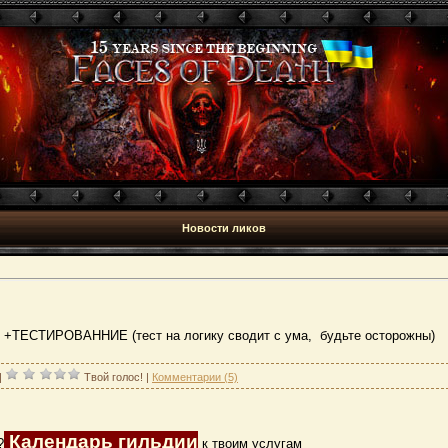
Новости ликов
ЕСТИРОВАННИЕ (тест на логику сводит с ума, будьте осторожны)
|
Твой голос!
|
Комментарии (5)
Календарь гильдии
?
к твоим услугам