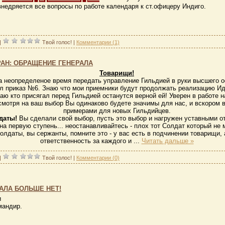
внедряется все вопросы по работе календаря к ст.офицеру Индиго.
|
Твой голос!
|
Комментарии (1)
РАН: ОБРАЩЕНИЕ ГЕНЕРАЛА
Товарищи!
пределеное время передать управление Гильдией в руки высшего оф
ал приказ №6. Знаю что мои приемники будут продолжать реализацию Ид
наю кто присягал перед Гильдией останутся верной ей! Уверен в работе 
смотря на ваш выбор Вы одинаково будете значимы для нас, и вскором 
примерами для новых Гильдийцев.
даты!
Вы сделали свой выбор, пусть это выбор и нагружен уставными от
на первую ступень... неостанавливайтесь - плох тот Солдат который не 
олдаты, вы сержанты, помните это - у вас есть в подчинении товарищи, 
ответственность за каждого и
...
Читать дальше »
|
Твой голос!
|
Комментарии (0)
РАЛА БОЛЬШЕ НЕТ!
и
мандир.