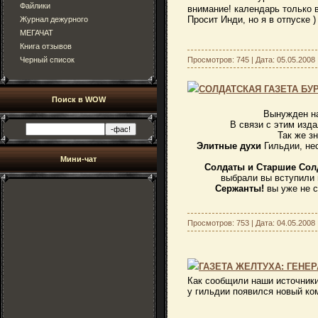
Файлики
внимание! календарь только 
Просит Инди, но я в отпуске )
Журнал дежурного
МЕГАЧАТ
Книга отзывов
Черный список
Просмотров: 745 | Дата:
05.05.2008
СОЛДАТСКАЯ ГАЗЕТА БУ
Поиск в WOW
Вынужден на нео
В связи с этим изд
Так же з
Элитные духи
Гильдии, не
Мини-чат
С
олдаты и Старшие Сол
выбрали вы вступили 
Сержанты!
вы уже не с
Просмотров: 753 | Дата:
04.05.2008
ГАЗЕТА ЖЕЛТУХА: ГЕНЕ
Как сообщили наши источник
у гильдии появился новый ко