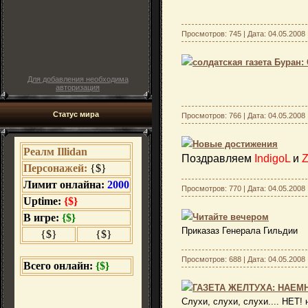
Просмотров: 745 | Дата:
04.05.2008
солдатская газета Буран:
Для добавления необходима
авторизация
Статус мира
Просмотров: 766 | Дата:
04.05.2008
Новые достижения
Поздравляем
IndigoL
и
Z
Просмотров: 770 | Дата:
04.05.2008
Читайте вечером
Приказаз Генерала Гильдии
Просмотров: 688 | Дата:
04.05.2008
ГАЗЕТА ЖЕЛТУХА: НАЕМ
Слухи, слухи, слухи.... НЕТ! 