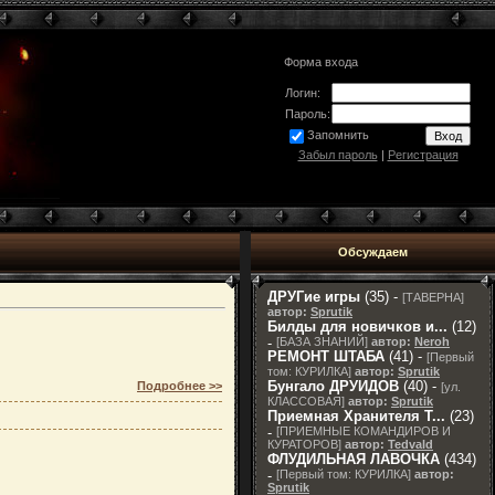
Форма входа
Логин:
Пароль:
Запомнить
Забыл пароль
|
Регистрация
Обсуждаем
ДРУГие игры
(35) -
[
ТАВЕРНА
]
автор:
Sprutik
Билды для новичков и...
(12)
-
[
БАЗА ЗНАНИЙ
]
автор:
Neroh
РЕМОНТ ШТАБА
(41) -
[
Первый
том: КУРИЛКА
]
автор:
Sprutik
Бунгало ДРУИДОВ
(40) -
Подробнее >>
[
ул.
КЛАССОВАЯ
]
автор:
Sprutik
Приемная Хранителя T...
(23)
-
[
ПРИЕМНЫЕ КОМАНДИРОВ И
КУРАТОРОВ
]
автор:
Tedvald
ФЛУДИЛЬНАЯ ЛАВОЧКА
(434)
-
[
Первый том: КУРИЛКА
]
автор:
Sprutik