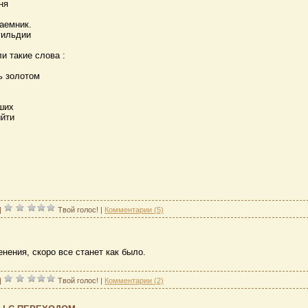
дня
наемник.
гильдии
 такие слова :
ь золотом
ших
ыйти
|
Твой голос!
|
Комментарии (5)
енения, скоро все станет как было.
|
Твой голос!
|
Комментарии (2)