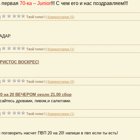
ь первая
70-ка – Junior
!!! С чем его и нас поздравляем!!!
|
Твой голос!
|
Комментарии (5)
РАДАР.
|
Твой голос!
|
Комментарии (1)
ХРИСТОС ВОСКРЕС!
|
Твой голос!
|
Комментарии (0)
 на 20 ВЕЧЕРОМ около 21.00 сбор
асайтесь дровами, пивом,и салютами.
|
Твой голос!
|
Комментарии (1)
й поговорить насчет ПВП 20 на 20! напиши в пвп если ты есть!