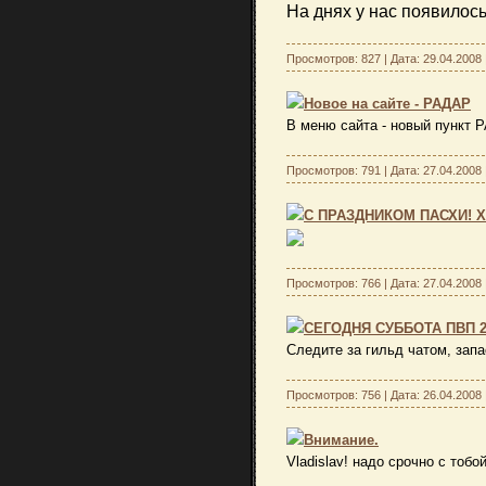
На днях у нас появилос
Просмотров: 827 | Дата:
29.04.2008
Новое на сайте - РАДАР
В меню сайта - новый пункт 
Просмотров: 791 | Дата:
27.04.2008
С ПРАЗДНИКОМ ПАСХИ! 
Просмотров: 766 | Дата:
27.04.2008
СЕГОДНЯ СУББОТА ПВП 20
Следите за гильд чатом, зап
Просмотров: 756 | Дата:
26.04.2008
Внимание.
Vladislav! надо срочно с тобо