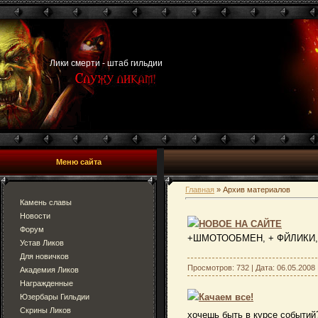
Лики смерти - штаб гильдии
Меню сайта
Главная
»
Архив материалов
Камень славы
Новости
НОВОЕ НА САЙТЕ
Форум
+ШМОТООБМЕН, + ФЙЛИКИ, +Т
Устав Ликов
Для новичков
Просмотров: 732 | Дата:
06.05.2008
Академия Ликов
Награжденные
Качаем все!
Юзербары Гильдии
Скрины Ликов
хочешь быть в курсе событий