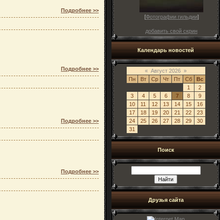
Подробнее >>
[
Фотографии гильдии
]
добавить свой скрин
Календарь новостей
Подробнее >>
«
Август 2026
»
Пн
Вт
Ср
Чт
Пт
Сб
Вс
1
2
3
4
5
6
7
8
9
10
11
12
13
14
15
16
17
18
19
20
21
22
23
24
25
26
27
28
29
30
Подробнее >>
31
Поиск
Подробнее >>
Друзья сайта