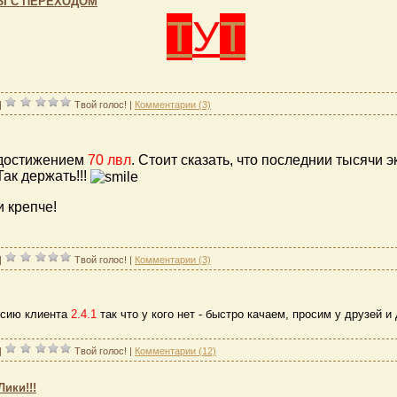
Ы С ПЕРЕХОДОМ
Т
У
Т
|
Твой голос!
|
Комментарии (3)
достижением
70 лвл
. Стоит сказать, что последнии тысячи 
Так держать!!!
 крепче!
|
Твой голос!
|
Комментарии (3)
рсию клиента
2.4.1
так что у кого нет - быстро качаем, просим у друзей 
|
Твой голос!
|
Комментарии (12)
Лики!!!