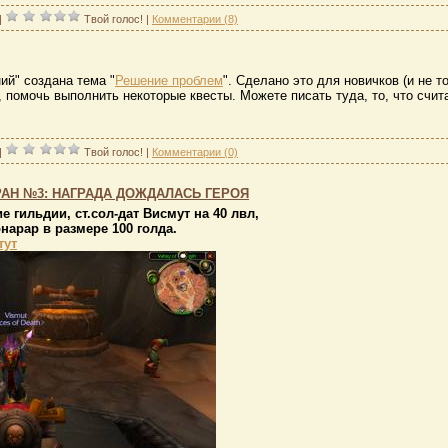
|
Твой голос!
|
Комментарии (8)
ий" создана тема "
Решение проблем
". Сделано это для новичков (и не т
 помочь выполнить некоторые квесты. Можете писать туда, то, что счит
|
Твой голос!
|
Комментарии (0)
РАН №3: НАГРАДА ДОЖДАЛАСЬ ГЕРОЯ
гильдии, ст.сол-дат Висмут на 40 лвл,
нарар в размере 100 голда.
тут