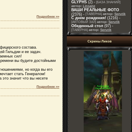
GLYPHS
(2) -
[
БАЗА ЗНАНИЙ
]
автор:
Linsane
ВАШИ РЕАЛЬНЫЕ ФОТО
(2376) -
[
ТАВЕРНА
]
автор:
Sprutik
Подробнее >>
С днем рождения!
(1216) -
[
АКТОВЫЙ ЗАЛ
]
автор:
Sprutik
Обеденный стол
(97) -
[
ТАВЕРНА
]
автор:
Sprutik
Скрины Ликов
ицерского состава.
ей Гильдии и ее задач.
наемных сил!
времени вы будите достойными
ношениеями, но когда вы его
мечтает стать Генералом!
а это значит что вы несете
Подробнее >>