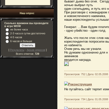
бывает дыма без огня. Сего
ночью выбрал путь
один согильдиец, и путь его 
При разговоре с командиром 
Наш опрос
и новоиспеченого наемника,
наши кореспонденты услышали
Сколько времени вы проводите
в игре WOW
Генерал: ...Вам будем платит
не более часа
- одно убийство - один голд.
2-3 часа в сутки достаточно
4-5 часов
Жаль что после этих слов на
6 часов и больше
кореспондентов попросили в
из кабинета.
Очем речь мы не узнали.
[
Результаты
·
Архив опросов
]
Но думаем однозначно для н
Всего ответов:
729
аемников
вводится награда.
Просмотров: 752 | Дата:
02.05.2008
Реконструкция
Не пугайтесь сайт терпит изм
Просмотров: 734 | Дата:
01.05.2008