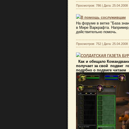
Просмотров: 786 | Дата:
25.04.2008
В помощь сослуживцам
На форуме в ветке "База знан
в Мире Варкрафта. Например,
действительно помочь.
Просмотров: 752 | Дата:
25.04.2008
СОЛДАТСКАЯ ГАЗЕТА БУ
Как и обещало Командвание 
получает за свой подвиг го
подрбно о подвиге читаем