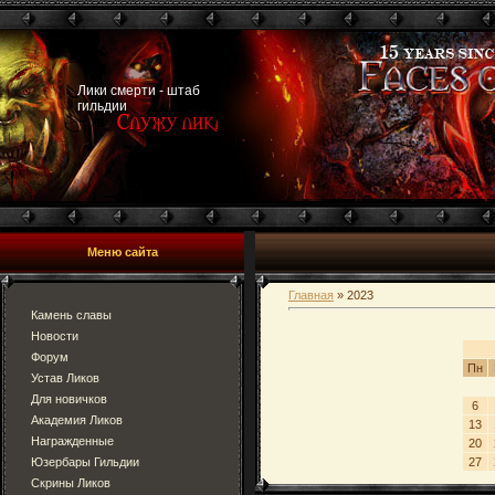
Лики смерти - штаб
гильдии
Меню сайта
Главная
»
2023
Камень славы
Новости
Форум
Пн
Устав Ликов
Для новичков
6
Академия Ликов
13
Награжденные
20
Юзербары Гильдии
27
Скрины Ликов