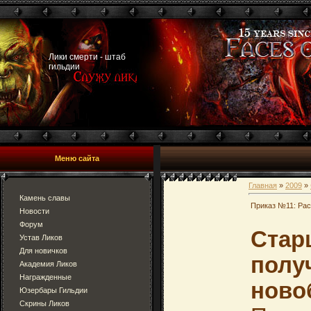
Лики смерти - штаб
гильдии
Меню сайта
Главная
»
2009
»
Камень славы
Приказ №11: Ра
Новости
Форум
Стар
Устав Ликов
Для новичков
полу
Академия Ликов
Награжденные
ново
Юзербары Гильдии
Скрины Ликов