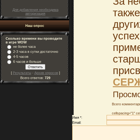
За не
также
Для добавления необходима
авторизация
други
Наш опрос
успех
Сколько времени вы проводите
в игре WOW
прим
не более часа
2-3 часа в сутки достаточно
стар
4-5 часов
6 часов и больше
присв
[
Результаты
·
Архив опросов
]
Всего ответов:
729
СЕР
Просмо
Всего комментар
cellspacing="1" c
Имя *:
Email: