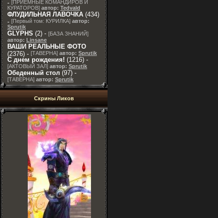
-
[
ПРИЕМНЫЕ КОМАНДИРОВ И
КУРАТОРОВ
]
автор:
Tedvald
ФЛУДИЛЬНАЯ ЛАВОЧКА
(434)
-
[
Первый том: КУРИЛКА
]
автор:
Sprutik
GLYPHS
(2) -
[
БАЗА ЗНАНИЙ
]
автор:
Linsane
ВАШИ РЕАЛЬНЫЕ ФОТО
(2376) -
[
ТАВЕРНА
]
автор:
Sprutik
С днем рождения!
(1216) -
[
АКТОВЫЙ ЗАЛ
]
автор:
Sprutik
Обеденный стол
(97) -
[
ТАВЕРНА
]
автор:
Sprutik
Скрины Ликов