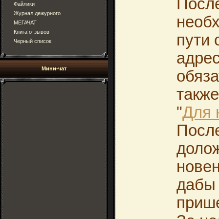
После
Файлики
Журнал дежурного
необх
МЕГАЧАТ
Книга отзывов
пути 
Черный список
адрес
Мини-чат
обяза
также
"
Для 
После
долож
новен
дабы 
прише