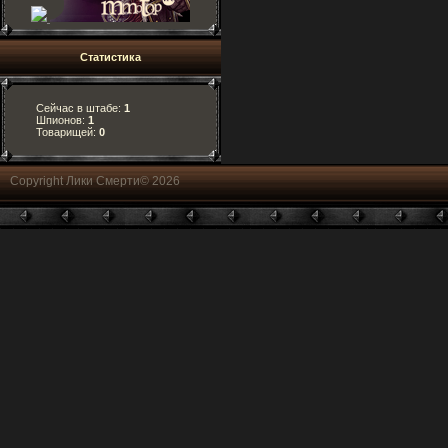
Статистика
Сейчас в штабе:
1
Шпионов:
1
Товарищей:
0
Copyright Лики Смерти© 2026