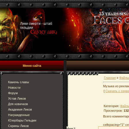
Лики смерти - штаб
гильдии
Меню сайта
Главная
»
Файлы
Камень славы
Музыка из рекла
Новости
[
Скачать с серв
Форум
Устав Ликов
Для новичков
Категория:
Файлы
Академия Ликов
Просмотров:
132
Награжденные
Всего комментар
Юзербары Гильдии
cellspacing="1" c
Скрины Ликов
Имя *: