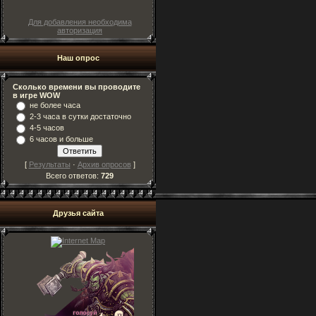
Для добавления необходима
авторизация
Наш опрос
Сколько времени вы проводите
в игре WOW
не более часа
2-3 часа в сутки достаточно
4-5 часов
6 часов и больше
[
Результаты
·
Архив опросов
]
Всего ответов:
729
Друзья сайта